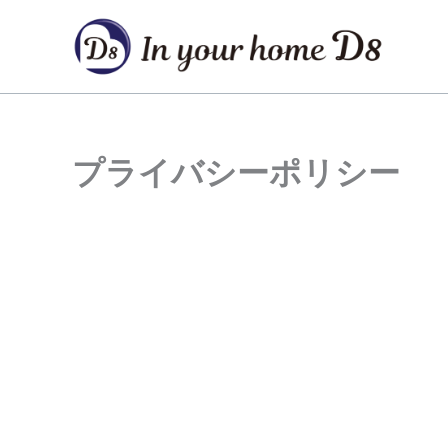
内
容
を
ス
キ
ッ
プライバシーポリシー
プ